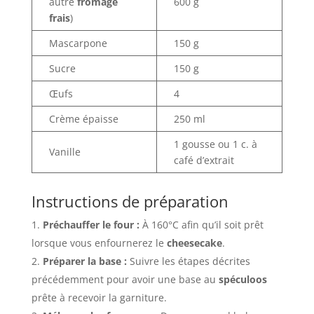
autre
fromage
600 g
frais
)
Mascarpone
150 g
Sucre
150 g
Œufs
4
Crème épaisse
250 ml
1 gousse ou 1 c. à
Vanille
café d’extrait
Instructions de préparation
Préchauffer le four :
À 160°C afin qu’il soit prêt
lorsque vous enfournerez le
cheesecake
.
Préparer la base :
Suivre les étapes décrites
précédemment pour avoir une base au
spéculoos
prête à recevoir la garniture.