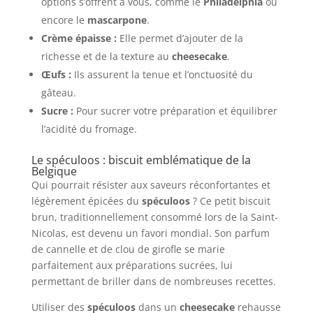
options s’offrent à vous, comme le
Philadelphia
ou
encore le
mascarpone
.
Crème épaisse :
Elle permet d’ajouter de la
richesse et de la texture au
cheesecake
.
Œufs :
Ils assurent la tenue et l’onctuosité du
gâteau.
Sucre :
Pour sucrer votre préparation et équilibrer
l’acidité du fromage.
Le spéculoos : biscuit emblématique de la
Belgique
Qui pourrait résister aux saveurs réconfortantes et
légèrement épicées du
spéculoos
? Ce petit biscuit
brun, traditionnellement consommé lors de la Saint-
Nicolas, est devenu un favori mondial. Son parfum
de cannelle et de clou de girofle se marie
parfaitement aux préparations sucrées, lui
permettant de briller dans de nombreuses recettes.
Utiliser des
spéculoos
dans un
cheesecake
rehausse