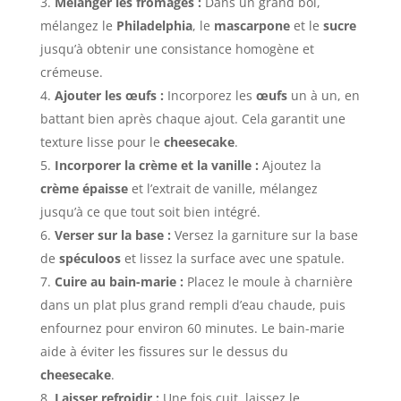
Mélanger les fromages :
Dans un grand bol,
mélangez le
Philadelphia
, le
mascarpone
et le
sucre
jusqu’à obtenir une consistance homogène et
crémeuse.
Ajouter les œufs :
Incorporez les
œufs
un à un, en
battant bien après chaque ajout. Cela garantit une
texture lisse pour le
cheesecake
.
Incorporer la crème et la vanille :
Ajoutez la
crème épaisse
et l’extrait de vanille, mélangez
jusqu’à ce que tout soit bien intégré.
Verser sur la base :
Versez la garniture sur la base
de
spéculoos
et lissez la surface avec une spatule.
Cuire au bain-marie :
Placez le moule à charnière
dans un plat plus grand rempli d’eau chaude, puis
enfournez pour environ 60 minutes. Le bain-marie
aide à éviter les fissures sur le dessus du
cheesecake
.
Laisser refroidir :
Une fois cuit, laissez le