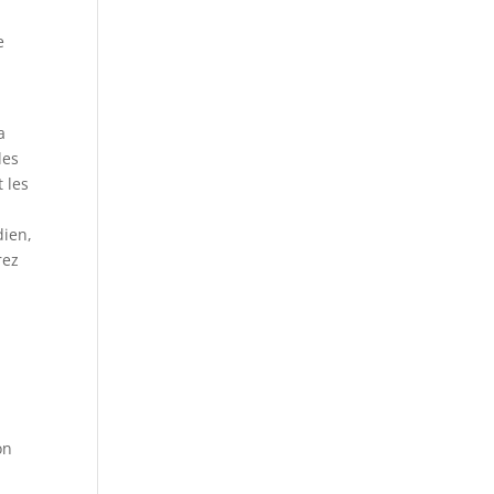
e
s
a
les
 les
dien,
rez
on