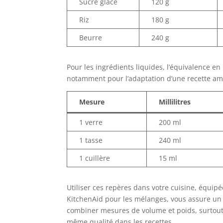
Sucre glace
120 g
Riz
180 g
Beurre
240 g
Pour les ingrédients liquides, l’équivalence e
notamment pour l’adaptation d’une recette amé
Mesure
Millilitres
1 verre
200 ml
1 tasse
240 ml
1 cuillère
15 ml
Utiliser ces repères dans votre cuisine, équip
KitchenAid pour les mélanges, vous assure un
combiner mesures de volume et poids, surtout 
même qualité dans les recettes.