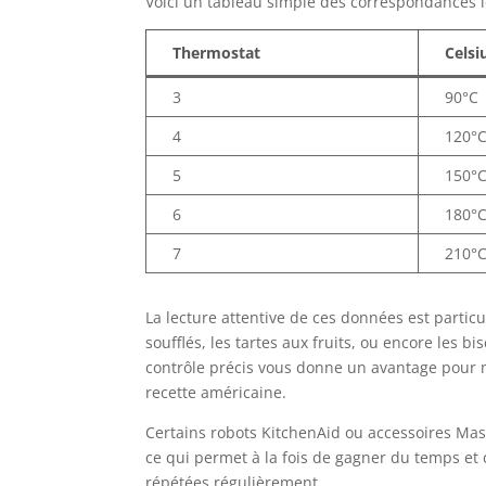
Voici un tableau simple des correspondances l
Thermostat
Celsi
3
90°C
4
120°
5
150°
6
180°
7
210°
La lecture attentive de ces données est parti
soufflés, les tartes aux fruits, ou encore les b
contrôle précis vous donne un avantage pour m
recette américaine.
Certains robots KitchenAid ou accessoires Mas
ce qui permet à la fois de gagner du temps et 
répétées régulièrement.