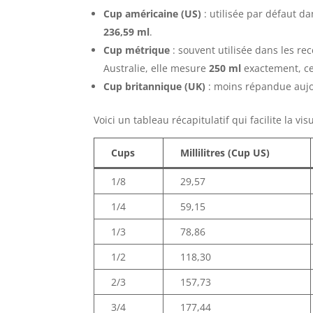
Cup américaine (US)
: utilisée par défaut d
236,59 ml
.
Cup métrique
: souvent utilisée dans les r
Australie, elle mesure
250 ml
exactement, ce
Cup britannique (UK)
: moins répandue aujo
Voici un tableau récapitulatif qui facilite la vis
Cups
Millilitres (Cup US)
1/8
29,57
1/4
59,15
1/3
78,86
1/2
118,30
2/3
157,73
3/4
177,44