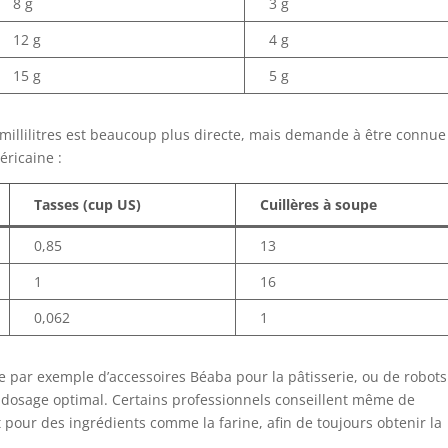
8 g
3 g
12 g
4 g
15 g
5 g
n millilitres est beaucoup plus directe, mais demande à être connue
ricaine :
Tasses (cup US)
Cuillères à soupe
0,85
13
1
16
0,062
1
ée par exemple d’accessoires Béaba pour la pâtisserie, ou de robots
 dosage optimal. Certains professionnels conseillent même de
pour des ingrédients comme la farine, afin de toujours obtenir la