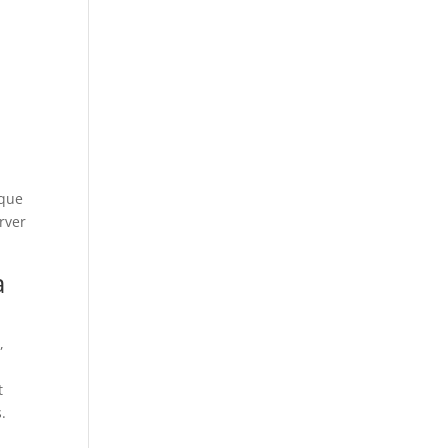
ique
rver
a
,
t
.