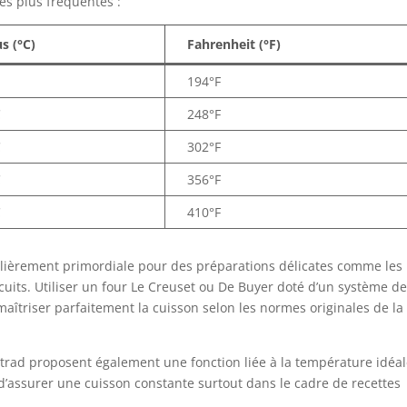
es plus fréquentes :
us (°C)
Fahrenheit (°F)
194°F
C
248°F
C
302°F
C
356°F
C
410°F
culièrement primordiale pour des préparations délicates comme les
iscuits. Utiliser un four Le Creuset ou De Buyer doté d’un système d
aîtriser parfaitement la cuisson selon les normes originales de la
trad proposent également une fonction liée à la température idéal
d’assurer une cuisson constante surtout dans le cadre de recettes