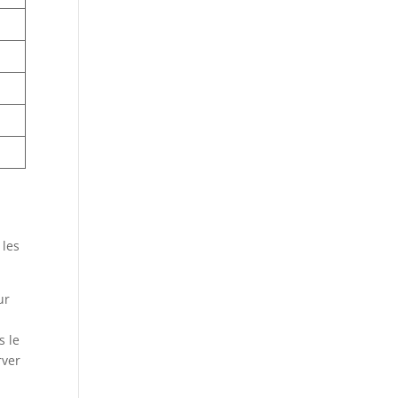
 les
ur
s le
rver