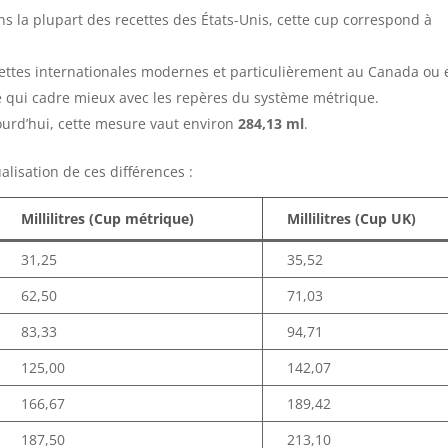
ans la plupart des recettes des États-Unis, cette cup correspond à
ecettes internationales modernes et particulièrement au Canada ou 
 qui cadre mieux avec les repères du système métrique.
urd’hui, cette mesure vaut environ
284,13 ml
.
ualisation de ces différences :
Millilitres (Cup métrique)
Millilitres (Cup UK)
31,25
35,52
62,50
71,03
83,33
94,71
125,00
142,07
166,67
189,42
187,50
213,10