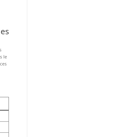
a
des
s
s le
 ces