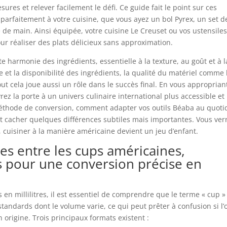
ures et relever facilement le défi. Ce guide fait le point sur ces
parfaitement à votre cuisine, que vous ayez un bol Pyrex, un set d
e main. Ainsi équipée, votre cuisine Le Creuset ou vos ustensile
ur réaliser des plats délicieux sans approximation.
te harmonie des ingrédients, essentielle à la texture, au goût et à l
 et la disponibilité des ingrédients, la qualité du matériel comme 
ut cela joue aussi un rôle dans le succès final. En vous appropriant
rez la porte à un univers culinaire international plus accessible et
éthode de conversion, comment adapter vos outils Béaba au quoti
 cacher quelques différences subtiles mais importantes. Vous ver
, cuisiner à la manière américaine devient un jeu d’enfant.
es entre les cups américaines,
s pour une conversion précise en
en millilitres, il est essentiel de comprendre que le terme « cup »
s standards dont le volume varie, ce qui peut prêter à confusion si l’
n origine. Trois principaux formats existent :