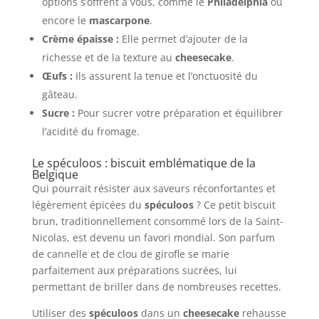
options s’offrent à vous, comme le
Philadelphia
ou
encore le
mascarpone
.
Crème épaisse :
Elle permet d’ajouter de la
richesse et de la texture au
cheesecake
.
Œufs :
Ils assurent la tenue et l’onctuosité du
gâteau.
Sucre :
Pour sucrer votre préparation et équilibrer
l’acidité du fromage.
Le spéculoos : biscuit emblématique de la
Belgique
Qui pourrait résister aux saveurs réconfortantes et
légèrement épicées du
spéculoos
? Ce petit biscuit
brun, traditionnellement consommé lors de la Saint-
Nicolas, est devenu un favori mondial. Son parfum
de cannelle et de clou de girofle se marie
parfaitement aux préparations sucrées, lui
permettant de briller dans de nombreuses recettes.
Utiliser des
spéculoos
dans un
cheesecake
rehausse