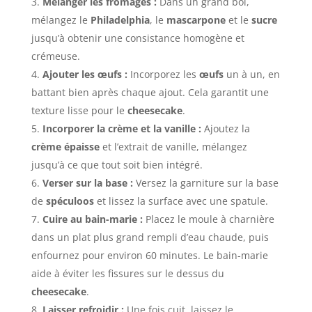
Mélanger les fromages :
Dans un grand bol,
mélangez le
Philadelphia
, le
mascarpone
et le
sucre
jusqu’à obtenir une consistance homogène et
crémeuse.
Ajouter les œufs :
Incorporez les
œufs
un à un, en
battant bien après chaque ajout. Cela garantit une
texture lisse pour le
cheesecake
.
Incorporer la crème et la vanille :
Ajoutez la
crème épaisse
et l’extrait de vanille, mélangez
jusqu’à ce que tout soit bien intégré.
Verser sur la base :
Versez la garniture sur la base
de
spéculoos
et lissez la surface avec une spatule.
Cuire au bain-marie :
Placez le moule à charnière
dans un plat plus grand rempli d’eau chaude, puis
enfournez pour environ 60 minutes. Le bain-marie
aide à éviter les fissures sur le dessus du
cheesecake
.
Laisser refroidir :
Une fois cuit, laissez le