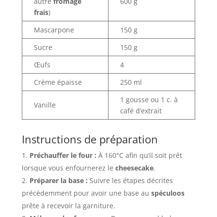
autre
fromage
600 g
frais
)
Mascarpone
150 g
Sucre
150 g
Œufs
4
Crème épaisse
250 ml
1 gousse ou 1 c. à
Vanille
café d’extrait
Instructions de préparation
Préchauffer le four :
À 160°C afin qu’il soit prêt
lorsque vous enfournerez le
cheesecake
.
Préparer la base :
Suivre les étapes décrites
précédemment pour avoir une base au
spéculoos
prête à recevoir la garniture.